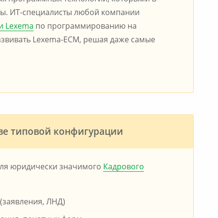
ты. ИТ-специалисты любой компании
и Lexema
по программированию на
азвивать Lexema-ECM, решая даже самые
ве типовой конфигурации
для юридически значимого
Кадрового
(заявления, ЛНД)