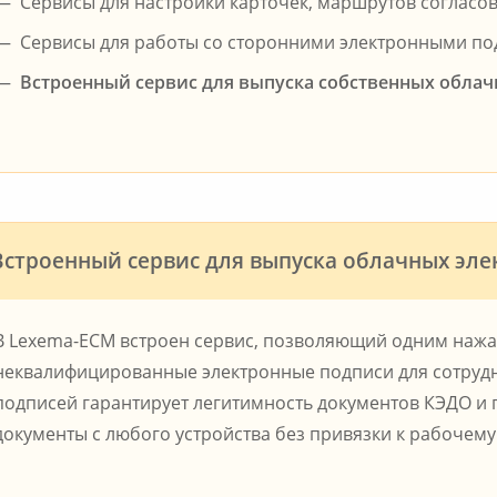
Сервисы для настройки карточек, маршрутов согласо
Сервисы для работы со сторонними электронными п
Встроенный сервис для выпуска собственных облач
Встроенный сервис для выпуска облачных эл
В Lexema-ECM встроен сервис, позволяющий одним нажа
неквалифицированные электронные подписи для сотрудн
подписей гарантирует легитимность документов КЭДО и
документы с любого устройства без привязки к рабочему