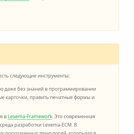
есть следующие инструменты:
ью даже без знаний в программировании
ые карточки, править печатные формы и
я в
Lexema-Framework
. Это современная
среда разработки Lexema-ECM. В
ых программных технологий, которыми в