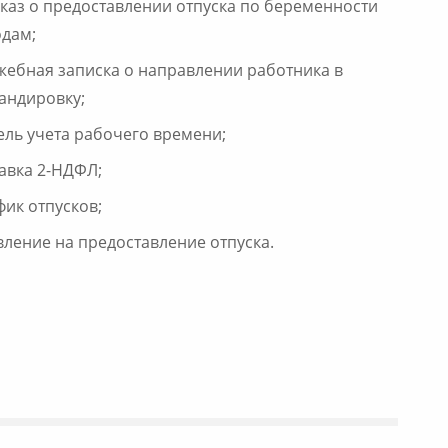
каз о предоставлении отпуска по беременности
одам;
жебная записка о направлении работника в
андировку;
ель учета рабочего времени;
авка 2-НДФЛ;
фик отпусков;
вление на предоставление отпуска.