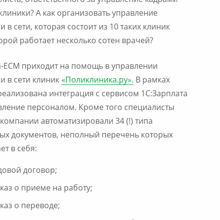
листа, ответственного за управление кадрами
клиники? А как организовать управление
и в сети, которая состоит из 10 таких клиник
торой работает несколько сотен врачей?
-ECM приходит на помощь в управлении
и в сети клиник
«Поликлиника.ру».
В рамках
реализована интеграция с сервисом 1С:Зарплата
вление персоналом. Кроме того специалисты
компании автоматизировали 34 (!) типа
ых документов, неполный перечень которых
ет в себя:
довой договор;
каз о приеме на работу;
каз о переводе;