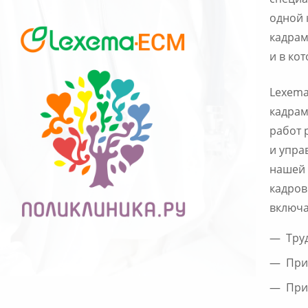
специа
одной 
кадрам
и в ко
Lexema
кадрам
работ 
и упра
нашей 
кадров
включа
Тру
При
При