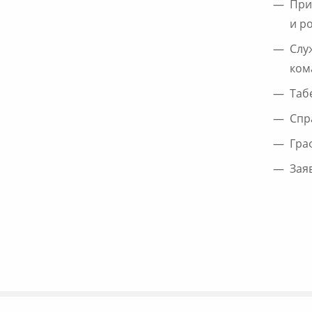
При
и р
Слу
ком
Таб
Спр
Гра
Зая