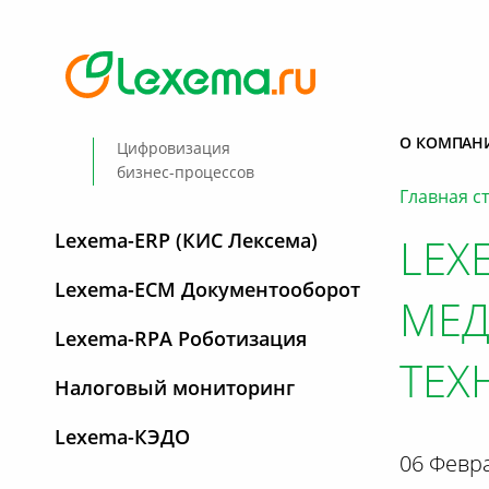
О КОМПАН
Цифровизация
бизнес-процессов
Главная с
Lexema-ERP (КИС Лексема)
LEX
Lexema-ECM Документооборот
МЕ
Lexema-RPA Роботизация
ТЕХ
Налоговый мониторинг
Lexema-КЭДО
06 Февр