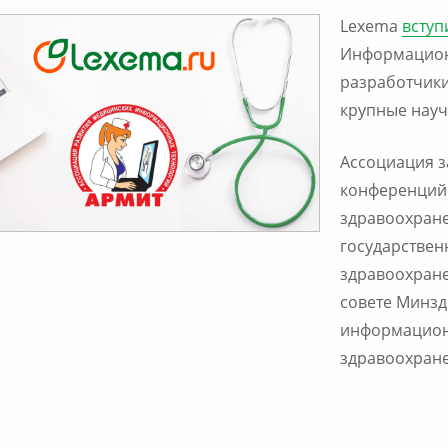
Lexema
вступ
Информацион
разработчик
крупные науч
Ассоциация з
конференций
здравоохране
государстве
здравоохране
совете Минзд
информацион
здравоохран